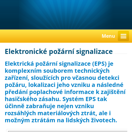
Menu
Elektronické požární signalizace
Elektrická požární signalizace (EPS) je
komplexním souborem technických
zařízení, sloužících pro včasnou detekci
požáru, lokalizaci jeho vzniku a následné
předání poplachové informace k zajištění
hasičského zásahu. Systém EPS tak
účinně zabraňuje nejen vzniku
rozsáhlých materiálových ztrát, ale i
možným ztrátám na lidských životech.